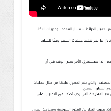
 تحميل الخرائط – مسار العمدة ، ودوريات الذكاء
درًا ما يتم تنفيذ عمليات السطو وفقًا للخطة.
 الحجم ، لذا سيستغرق الأمر بعض الوقت قبل أن
أزياء والأسلحة، وتقدم امتيازات فريد من نوعه يتم تحديده من خلال مستوى شخصيتك (XP) والعملة المعدنية، والتي يتم الحصول عليها من خلال عمليات
قصى لسباق التسلح.
 مع المقايضة التي يجب أخذها في الاعتبار ، على
تلك الفتحات. بصرف النظر عن القدرة المتوقعة ومعدلات الضرر ،