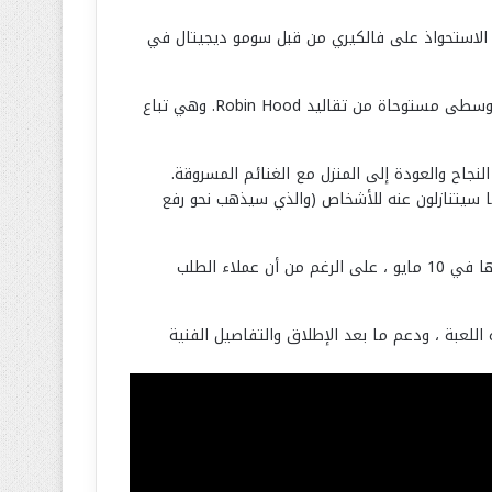
Hood: Outlaw هي اللعبة الأولى لسومو نيوكاسل Sumo Newcastle منذ استوديو CCP السابق الذي صنع EVE: تم الاستحواذ على فالكيري من قبل سومو ديجيتال في
اللعبة عبارة عن علاقة متعددة اللاعبين PvPvE حيث سيحاول فريقان من أربعة لاعبين كل منهما سرقة الآخر في بيئة من القرون الوسطى مستوحاة من تقاليد Robin Hood. وهي تباع
جاح والعودة إلى المنزل مع الغنائم المسروقة.
لى اللاعبين تحديد مقدار ما سيتنازلون عنه للأشخاص (والذي سيذهب نحو رفع
Hood: Outlaws & Legends ، التي تتميز بنظام قائم على الفصل حيث تجلب كل شخصية مهارات فريدة للمجموعة ، سيتم إطلاقها في 10 مايو ، على الرغم من أن عملاء الطلب
Sum للتعمق في كل ما يمكننا توقعه من هذه اللعبة ، ودعم ما بعد الإطلاق والتفاصيل الفنية