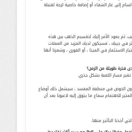
تك التكتيكية ، مثل تحويل عنصر العتاد Mystics القابل للرمي من الغاز السام إلى غاز الشفاء أو إضافة خاصية لزجة لقنبلة
ب. ثم يعود الأمر إليك لتقسيم الذهب بين هذه
كثر في جيبك ، فسيكون لديك المزيد من العملات
ار الاستثمار في الميتا ، أو الفوري ، وشعرنا أنها
دة. دون الخوض في منطقة المفسد ، سيشمل ذلك أوضاع
مثير للاهتمام سماع ما يتوق إليه لاعبونا بعد أن