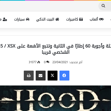
ابحث
عن
ألعاب
كاميرات
البيت الذكي
سيارات
مل
الشخصي قريبا
آخر تحديث: 23/04/2021
0
3٬077
فيسبوك
‫X
مشاركة عبر البريد
طباعة