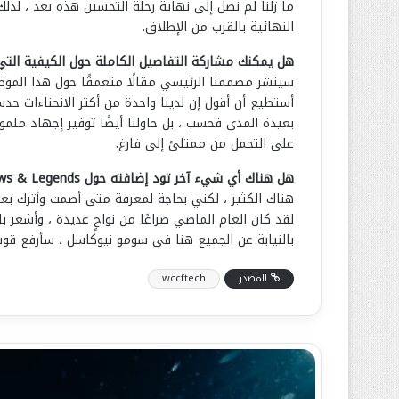
النهائية بالقرب من الإطلاق.
هل يمكنك مشاركة التفاصيل الكاملة حول الكيفية التي تنوي بها دعم وحدة ا
سينشر مصممنا الرئيسي مقالًا متعمقًا حول هذا الموضوع
بعيدة المدى فحسب ، بل حاولنا أيضًا توفير إجهاد مل
على التحمل من ممتلئ إلى فارغ.
هل هناك أي شيء آخر تود إضافته حول Hood: Outlaws & Legends؟
هناك الكثير ، لكني بحاجة لمعرفة متى أصمت وأترك ​​بع
لقد كان العام الماضي صراعًا من نواحٍ عديدة ، وأشعر ب
بالنيابة عن الجميع هنا في سومو نيوكاسل ، سأرفع قوسًا
المصدر
wccftech
س
ت
ك