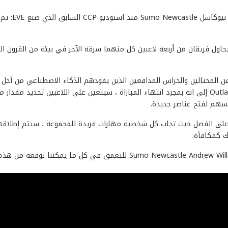
s & Legends
محتالين والحراس المدافعين الذين يقودهم الذكاء الاصطناعي من أجل الن
بشكل ملائم نظرًا للتقاليد هود: تستند Outlaws & Legends إلى انه بمجرد انتهاء المباراة ، سيتعين ع
هم لفتح عناصر جديدة.
 كمكافأة.
مع اقتراب موعد الإصدار بسرعة ، اتصلنا بمدير لعبة o Newcastle Andrew Willans