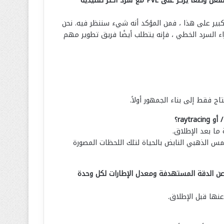
أفهم أن Hood: Outlaws & Legends تتميز فقط بسرد القصص البيئية في هذه المرحلة. ومع ذلك ، فقد طلب بعض المعجبين بالفعل وضعًا يركز على PvE مع سرد أكثر تقليدية
بير على هذا ، فمن المؤكد أنه شيء سننظر فيه. نحن
اء السرد الخطي ، فإنه يتطلب أيضًا فريق تطوير مهم
ج فقط إلى بناء الجمهور أولاً.
كبيرة من المياه وغروب الشمس الذهبي النابض بالحياة لتلك اللحظات المصورة
ين؟ هل يمكنك الكشف عن الدقة المستهدفة ومعدل الإطارات لكل وحدة