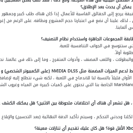
 يمكن أن يحدث بعد الإطلاق؟
قة يرجع إلى الحقائق القاسية للأعمال. إذا كان هناك طلب كبير وجمهور ك
 لذلك علينا أن نضع في اعتبارنا حجم المشروع ونطاقه. على الرغم من إغر
ألعابنا.
قة المجموعات الجاهزة واستخدام نظام التصنيف؟
تي ستتوسع في الجوانب التنافسية للعبة.
بة أولاً.
البطولات ، واللعب المصنف ، وأدوات المتفرج ، وما إلى ذلك في عالمنا. نحتا
يتم استخدام Raytracing ، وله تأثير جميل في خريطة Marshland الخاصة بنا التي تحتوي على كميات 
عد العمل مع كل من Xbox Series X و PlayStation 5 ، هل تشعر أن هناك أي اختلافات ملحوظة بين الاثن