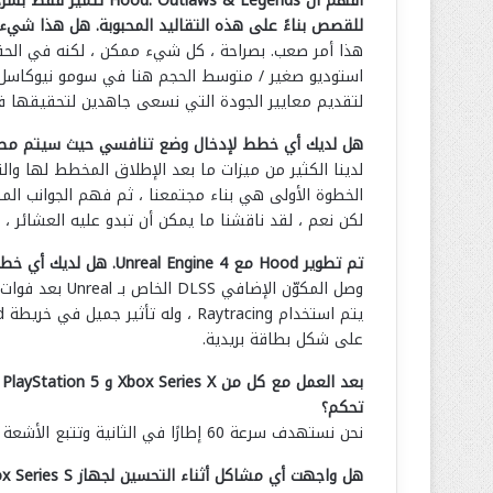
للقصص بناءً على هذه التقاليد المحبوبة. هل هذا شيء
هذا أمر صعب. بصراحة ، كل شيء ممكن ، لكنه في الحقي
استوديو صغير / متوسط ​​الحجم هنا في سومو نيوكاسل ،
لتقديم معايير الجودة التي نسعى جاهدين لتحقيقها في 
هل لديك أي خطط لإدخال وضع تنافسي حيث سيتم مطاب
لدينا الكثير من ميزات ما بعد الإطلاق المخطط لها وال
الخطوة الأولى هي بناء مجتمعنا ، ثم فهم الجوانب المطلو
لكن نعم ، لقد ناقشنا ما يمكن أن تبدو عليه العشائر ، و
تم تطوير Hood مع Unreal Engine 4. هل لديك أي خطط لدعم الميزات المضمنة مثل NVIDIA DLSS (على الكمبيوتر الشخصي) و / أو raytracing؟
وصل المكوّن الإضافي DLSS الخاص بـ Unreal بعد فوات الأوان قليلاً بالنسبة لنا للاندماج في اللعبة ، لكنه شيء نتطلع إليه لإضافة ما بعد الإطلاق.
على شكل بطاقة بريدية.
ب
تحكم؟
نحن نستهدف سرعة 60 إطارًا في الثانية وتتبع الأشعة لكلتا وحدتي التحكم ، وسيتم تأكيد الدقة النهائية (بعد التحسين) والإبلاغ عنها قبل الإطلاق.
هل واجهت أي مشاكل أثناء التحسين لجهاز Xbox Series S الأقل قوة؟ هل كان عليك تقديم أي تنازلات معينة؟