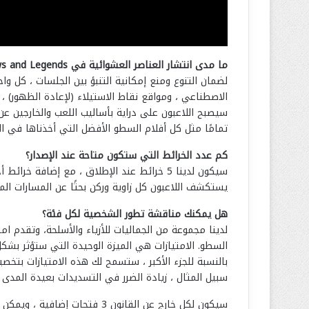
ما مدى انتشار العناصر العشوائية في Hood: Outlaws and Legends؟
لضمان التنوع ومنع إمكانية التنبؤ بين الجلسات ، كل و
الاصطناعي ، ومواقع نقاط الاستيلاء (لإعادة الظهور) ، 
سيصبح اللاعبون على دراية بأساليب اللعب والخارجين عن
تمامًا مثل كل أفلام السطو الأفضل التي أخذناها في ال
كم عدد الخرائط التي ستكون متاحة عند الإصدار؟
سيكون لدينا 5 خرائط عند الإطلاق ، مع إضا
يستكشف اللاعبون كل زاوية وركن بحثًا عن المسارات المخ
هل يمكنك مناقشة تطور الشخصية لكل فئة؟
السطو. الامتيازات هي الميزة الوحيدة التي ستؤثر بشكل
بالنسبة للجزء الأكبر ، ستسمح لك هذه الامتيازات بتخص
سبيل المثال ، زيادة الضرر في التسديدات بعيدة المدى
سيكون لكل خارج عن القانون 3 