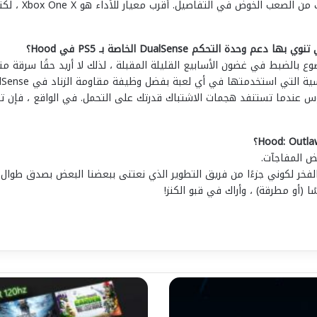
ما زلنا لم نصل إ
لتحكم DualSense الخاصة بـ PS5 في Hood؟
 بالضبط في غضون الأسابيع القليلة المقبلة ، لذلك لا أريد حقًا سرقة من
موس عندما تستنفد هجمات الاشتباك قدرتك على التحمل. في الواقع ، فإن ت
ض المفاجآت.
الفخر لكوني جزءًا من فريق التطوير الذي نعتنى ببعضنا البعض بصدق طوال الو
 (أو مطرقة) ، وأراك في قبو الكنز!
س
ت
ح