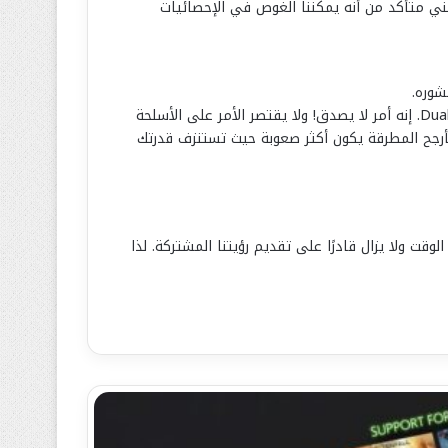
لى نهاية رحلة التحسين هذه بعد ، لذلك من الصعب الخوض في التفاصيل. أقرب معيار للأداء هو Xbox One X ، لكنني متأكد من أنه يمكننا الغوص في الإحصائيات
شوره.
أستطيع أن أقول إن لدينا واحدة من أكثر الانحناءات حدسية التي استخدمتها في أي لعبة بفضل وظيفة مقاومة الزناد في DualSense. إنه أمر لا يصدق! ولا يقتصر الأمر على الأسلحة
أرجح المطرقة يكون أكثر صعوبة حيث تستنزف قدرتك
قت ولا يزال قادرًا على تقديم رؤيتنا المشتركة. لذا