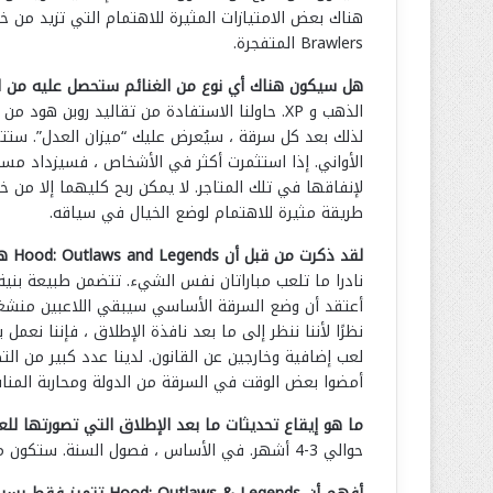
Brawlers المتفجرة.
هل سيكون هناك أي نوع من الغنائم ستحصل عليه من ال
الذهب و XP. حاولنا الاستفادة من تقاليد روبن هود من خلال نظامنا الاقتصادي.
لذلك بعد كل سرقة ، سيُعرض عليك “ميزان العدل”. ستتم
الأواني. إذا استثمرت أكثر في الأشخاص ، فسيزداد مستو
لإنفاقها في تلك المتاجر. لا يمكن ربح كليهما إلا من خلا
طريقة مثيرة للاهتمام لوضع الخيال في سياقه.
لقد ذكرت من قبل أن Hood: Outlaws and Legends هي في الأساس لعبة سرقة. كيف تخطط لإبقاء صيغة اللعب جديدة على مدى فترة طويلة من الزمن؟
نادرا ما تلعب مباراتان نفس الشيء. تتضمن طبيعة بنية PvPvE ذاتها الإجراءات العشوائية للاعبين (الصديق والعدو) التي يمكن أن تغير مسار اللعبة بشكل جذ
أعتقد أن وضع السرقة الأساسي سيبقي اللاعبين منشغل
نظرًا لأننا ننظر إلى ما بعد نافذة الإطلاق ، فإننا 
لعب إضافية وخارجين عن القانون. لدينا عدد كبير من الت
أمضوا بعض الوقت في السرقة من الدولة ومحاربة المناف
ما هو إيقاع تحديثات ما بعد الإطلاق التي تصورتها للع
حوالي 3-4 أشهر. في الأساس ، فصول السنة. ستكون مواسمنا على شكل التقويم الوثني لأنها تتناسب بشكل جيد مع الأسطورة التي أخذنا التأثير منها.