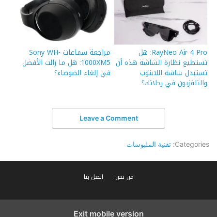
RayNeo Air 4 Pro: هل
مراجعة سماعات Sony WH-
تستطيع نظارة الشاشة هذه أن
1000XM5: هل ما زالت الأفضل
تستبدل شاشة اللابتوب
في إلغاء الضوضاء؟
والتلفزيون في رحلاتك؟
Leave a Comment
Categories:
تقنية الملبوسات
من نحن
اتصل بنا
Exit mobile version