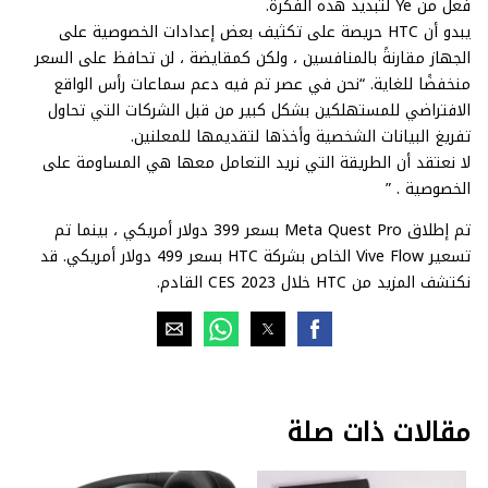
فعل من Ye لتبديد هذه الفكرة.
يبدو أن HTC حريصة على تكثيف بعض إعدادات الخصوصية على
الجهاز مقارنةً بالمنافسين ، ولكن كمقايضة ، لن تحافظ على السعر
منخفضًا للغاية. “نحن في عصر تم فيه دعم سماعات رأس الواقع
الافتراضي للمستهلكين بشكل كبير من قبل الشركات التي تحاول
تفريغ البيانات الشخصية وأخذها لتقديمها للمعلنين.
لا نعتقد أن الطريقة التي نريد التعامل معها هي المساومة على
الخصوصية . ”
تم إطلاق Meta Quest Pro بسعر 399 دولار أمريكي ، بينما تم
تسعير Vive Flow الخاص بشركة HTC بسعر 499 دولار أمريكي. قد
نكتشف المزيد من HTC خلال CES 2023 القادم.
مقالات ذات صلة