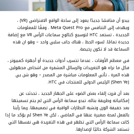
يبدو أن منافسًا جديدًا يعود إلى ساحة الواقع الافتراضي (VR) ،
ويهدف إلى التنافس مع Meta Quest Pro . وفقًا للمعلومات
الجديدة ، تستعد HTC لتوسيع كتالوج سماعات الرأس VR مع إضافة
جديدة تمامًا. لسوء الحظ ، هناك جانب سلبي واحد – وهو ان هذه
السماعة قد لا تكون رخيصة.
في معظم الأوقات ، عندما تتسرب أدوات جديدة أو أجهزة كمبيوتر ،
فكل ما نراه هو التغريدات والرسائل المشفرة من اشخاص مجهولين.
هذه المرة ، تأتي المعلومات مباشرة من المصدر – وهو شن يي
(Shen Ye) الرئيس الدولي للمنتجات في HTC.
بعد أن قررت إلقاء بعض الضوء على الجهاز الجديد ، تحدثت عن
إمكانياته وطريقة بنائه. تبدو سماعة الرأس التي لم يتم تسميتها
بعد خفيفة الوزن وتشبه النظارات الواقية في تصميمها. ربما رأينا
بالفعل لمحة صغيرة عنها في الماضي ، لكن Shen Ye لم يؤكد ما إذا
كانت سماعة الرأس التي تظهر في هذه التغريدة هي نفسها التي
تستعد الشركة حاليًا لإصدارها.