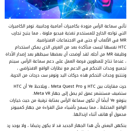
تأتي سماعة الرأس مزودة بكاميرات أمامية وجانبية. توفر الكاميرات
التي تواجه الخارج للمستخدم تغذية فيديو ملونة ، مما يتيح تجارب
MR في الألعاب أو حتى في الاجتماعات الافتراضية.
HTC نفسها ليست متأكدة بعد من الغرض الذي يمكن استخدام
وظيفة MR من أجله. لقد أوضحت أن بعضها سيظهر بعد إصدار الأداة
، عندما تتاح للمطورين فرصة العمل على دعم سماعة الرأس. سيتم
تجميع وحدات التحكم في الدعم مع نظارات الواقع الافتراضي ،
وتتتبع وحدات التحكم هذه حركات اليد وتوفر ست درجات من الحرية.
جرت مقارنات بين HTC و Meta Quest Pro ، ويلاحظ Ye أن HTC
ستضيف مستشعر عمق لم يصل إلى جهاز Meta VR.
يتوقع Ye أيضًا أن تكون سماعة الرأس بمثابة ترقية من حيث خيارات
الواقع المختلط ، مما يسمح بأشياء مثل القراءة من جهاز كمبيوتر
محمول أو هاتف أثناء ارتدائها.
يتكهن البعض بأن هذا الجهاز الجديد قد لا يكون رخيصًا ، ولا يوجد رد