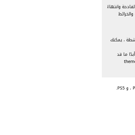
Borde ، بدءًا من الأخطاء الفادحة وانتهاءً
والخرائط
حزم القادمة من المسروقات ذات الطابع الخاص! عندما تلعب ببطاقة Vault نشطة ، يمكنك
رف أبدًا ما قد
قق تقدمًا كافيًا وستفتح مخبأً هائلاً من السمات التجميلية themed