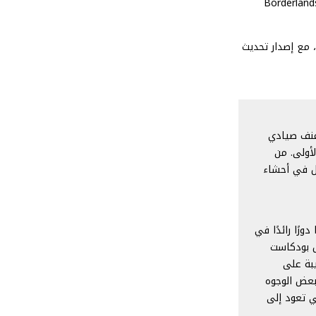
، خذ هذا كنوع من البهارات في الوقت الحالي ، لكن صنع فيلم جديد يتزامن مع فيلم Borderlands
ن المحتوى ، مع إصدار تحديث
Pa مغلق منذ إطلاق Borderlands 3. فقط أعنف صيادي
أولى. من
ل في أحشاء
جريمة. Ava مقتنعة بأن لديها دورًا رائدًا في
ل بودكاست
بة على
 ، بمساعدة بعض الوجوه
ار التي تعود إلى