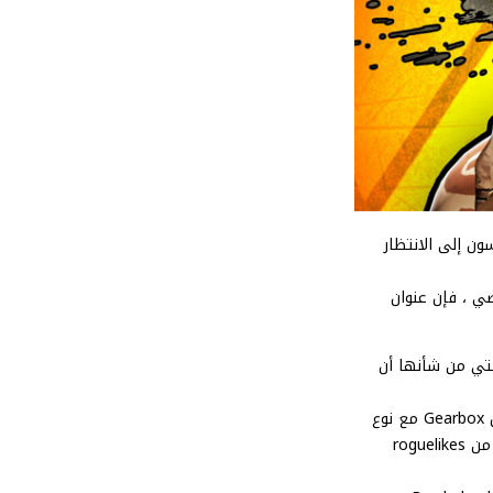
لمتحمسون إلى الانتظار
ضي ، فإن عنوان
عرضية التي من شأنها أن
هل يمكن أن نحصل على عنوان آخر يحركه السرد “ألا حكايات من Borderlands”؟ أو ربما يتعامل Gearbox مع نوع
جديد تمامًا؟ يمكن بسهولة تكييف عالم Borderlands مع أي عدد من الأنواع الشائعة حاليًا ، من roguelikes