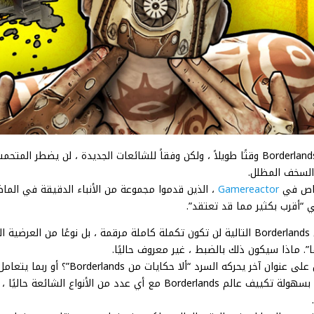
استغرق إنشاء Borderlands 3 وقتًا طويلاً ، ولكن وفقاً للشائعات الجديدة ، لن يضطر ا
لسخف المظلل.
خاص في
Gamereactor
، الذين قدموا مجموعة من الأنباء الدقيقة في الما
على ما يبدو ، فإن Borderlands التالية لن تكون تكملة كاملة مرقمة ، بل نوعًا من ال
ا”. ماذا سيكون ذلك بالضبط ، غير معروف حاليًا.