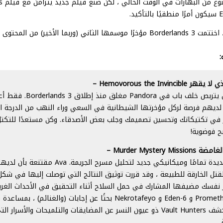
بالطبع 
في الوقت الحالي ، اختتمت Borderlands 3 مؤخرًا موسمها الثاني (وربما الأخير) م
:
Hemovorous the Invin –
Varkid العملاق يتربص خلف باب في ndora
ة لديهم فرصة لركل مؤخرتها الشيطانية في السعي وراء النهب من الدرجة ال
ر في تكتيكاتك وتحسين تصميمك وجلب بعض الأصدقاء. وكن مستعدًا للتكت
ح فوضوية!
Murder Mystery –
تتميز بمواقع جديدة تمامًا وميكانيكي جديد لتحليل مسرح ال
تل الخارقة للطبيعة ، وقد قررت توثيق النتائج التي توصلت إليها في شك
 نفسك مضيفها المشارك في حمل السلاح أثناء التحقيق في الأحداث الغري
Pandora و Promethea و Eden-6 و Nekrotafeyo بحثًا عن إجابات (والغنائم)
المألوفة. قد يكشف Vault Hunters ذو عيون النسر عن المضايقات والتلميحات والأسر