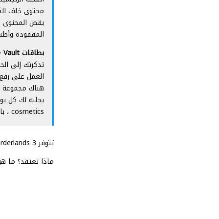
بقص المحتوى ، 
المفقودة وأطنا
بطاقات Vault –
العمل على رفع 
cosmetics ، بالإضافة إلى بعض المعدات القوية للغاية التي تتناسب مع مستواك.
تتوفر Borderlands 3 الآن على أجهزة الكمبيوتر ، و Xbox One ، و Xbox Series X / S ، و PS4 ، و PS5.
ماذا تعتقد؟ ما هو نوع عرض erlands