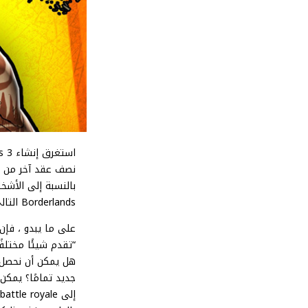
نصف عقد آخر من ا
بالنسبة إلى الأش
Borderlands التالي “أقرب بكثير مما قد تعتقد”.
“تقدم شيئًا مختلفً
إلى battle royale.