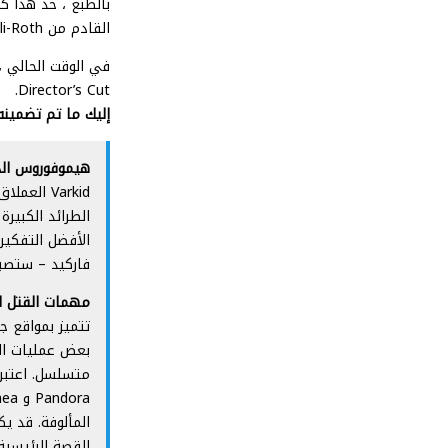
القادم من Eli-Roth سيكون أمرًا منطقيًا بالتأكيد.
Director’s Cut.
إليك ما تم تضمينه
هيموفوروس الذي لا يقهر cible
الطرائد الكبير
الأفضل التفكي
فاركيد – ستصب
مهمات القتل الغامضة  Missions
بعض عمليات الق
متسلسل. اعتبر
القصة الرئيسية.